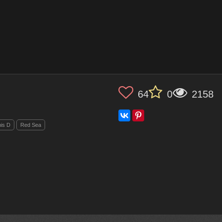
64
0
2158
is D
Red Sea