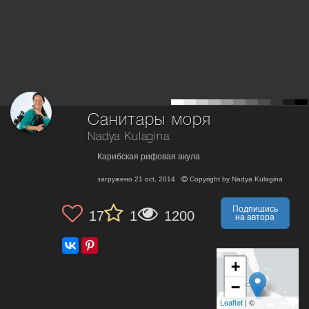
Санитары моря
Nadya Kulagina
Карибская рифовая акула
загружено
21 oct, 2014
Copyright by
Nadya Kulagina
Подпишись
17
1
1200
на автора
+
−
Leaflet
| ©