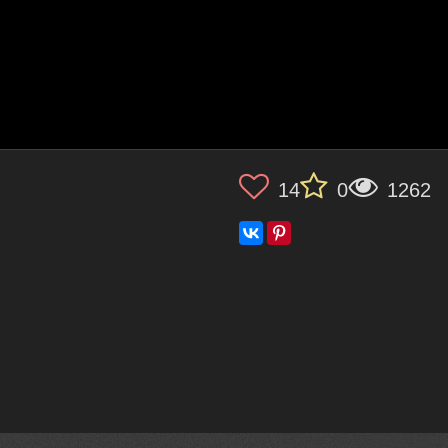
14
0
1262