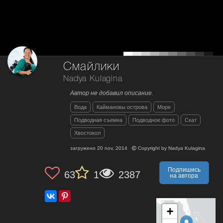
Смайлики
Nadya Kulagina
Автор не добавил описание.
Вода
Каймановы острова
Море
Подводная съемка
Подводное фото
Скат
Хвостокол
загружено
20 nov, 2014
Copyright by
Nadya Kulagina
Подпишись
63
1
2387
на автора
+