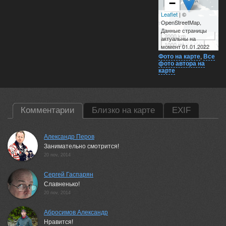
−
Leaflet
| ©
OpenStreetMap,
Данные страницы
2000 km
актуальны на
1000 mi
момент 01.01.2022
Фото на карте
,
Все
фото автора на
карте
Комментарии
Близко на карте
EXIF
Александр Перов
Занимательно смотрится!
20 nov, 2014
Сергей Гаспарян
Славненько!
20 nov, 2014
Абросимов Александр
Нравится!