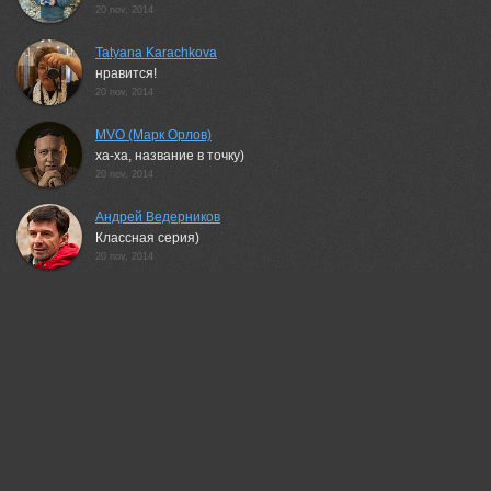
20 nov, 2014
Tatyana Karachkova
нравится!
20 nov, 2014
MVO (Марк Орлов)
ха-ха, название в точку)
20 nov, 2014
Андрей Ведерников
Классная серия)
20 nov, 2014
Leonid Dyachenko
С названием особенно:)
21 nov, 2014
Вероника Бабенко
Точно!Отличная подборка!
21 nov, 2014
Yuri Gomelsky
Отлично!