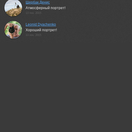
Щербак Денис
Атмосферный портрет!
13 nov, 2015
Leonid Dyachenko
Хороший портрет!
13 nov, 2015
Гагик Мхитарян
Здорово!
15 nov, 2015
Василий Косивцов
*BRAVO*
20 nov, 2015
Alexei Rilski
Очень нравится.
06 dec, 2015
Беденко Григорий
cказочно получилось, Ариш!)
29 dec, 2015