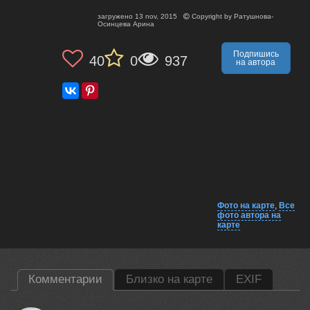
загружено
13 nov, 2015
Copyright by
Ратушнова-
Осинцева Арина
Подпишись
40
0
937
на автора
Фото на карте
,
Все
фото автора на
карте
Комментарии
Близко на карте
EXIF