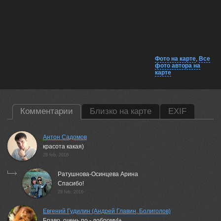
Фото на карте
,
Все
фото автора на
карте
Комментарии
Близко на карте
EXIF
Антон Садомов
красота какая)
28 feb, 2016
Ратушнова-Осинцева Арина
Спасибо!
28 feb, 2016
Евгений Гудилин (Андрей Главин, Болиголов)
Браво, очень по - доброму!+