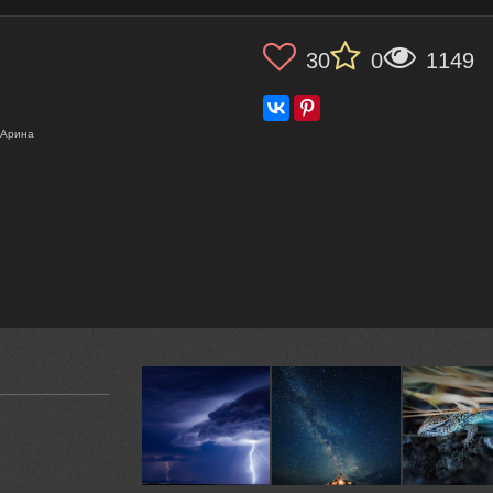
30
0
1149
 Арина