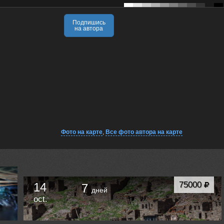
Подпишись
на автора
Фото на карте
,
Все фото автора на карте
75000
14
7
дней
oct.