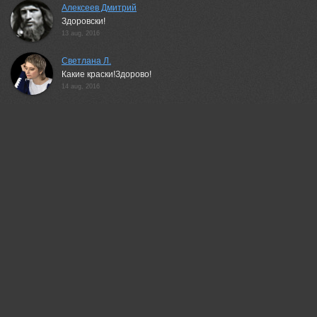
Алексеев Дмитрий
Здоровски!
13 aug, 2016
Светлана Л.
Какие краски!Здорово!
14 aug, 2016
Антипов Дмитрий
Нравится
14 aug, 2016
Дейнекина Галина
Нравится!
14 aug, 2016
Вера Ра
Вода удивительного цвета!
14 aug, 2016
Michel Andrej
Озеро глубокое и вода с гор отсюда и цвет!АИ вкусней этой
воды не пил нигде!
14 aug, 2016