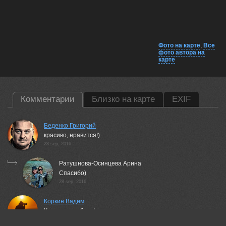
Фото на карте
,
Все
фото автора на
карте
Комментарии
Близко на карте
EXIF
Беденко Григорий
красиво, нравится!)
28 sep, 2016
Ратушнова-Осинцева Арина
Спасибо)
28 sep, 2016
Коркин Вадим
Красивая работа!
28 sep, 2016