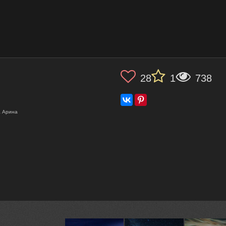
28
1
738
а Арина