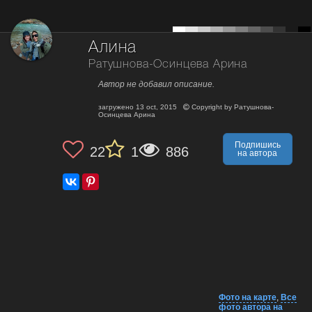
Алина
Ратушнова-Осинцева Арина
Автор не добавил описание.
загружено
13 oct, 2015
Copyright by
Ратушнова-
Осинцева Арина
Подпишись
22
1
886
на автора
Фото на карте
,
Все
фото автора на