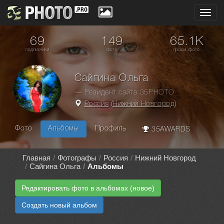
Toggl
navig
69
149
65.1K
подписчики
фото
просм. фото
Сайгина Ольга
— Резидент сайта 35PHOTO
Россия
(
Нижний Новгород
)
Фото
Альбомы
Профиль
35AWARDS
Главная
Фотографы
Россия
Нижний Новгород
Сайгина Ольга
Альбомы
Редактировать фото в альбомах (новое)
Создать новый альбом