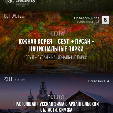
05 ноя.
9
дней
Осталось мест
6
всего мест: 12
Фототур
Южная Корея | Сеул + Пусан +
национальные парки
Сеул + Пусан + национальные парки
23 янв.
15
дней
Всего мест:
4
Фототур
Настоящая Русская зима в Архангельской
области. Кимжа