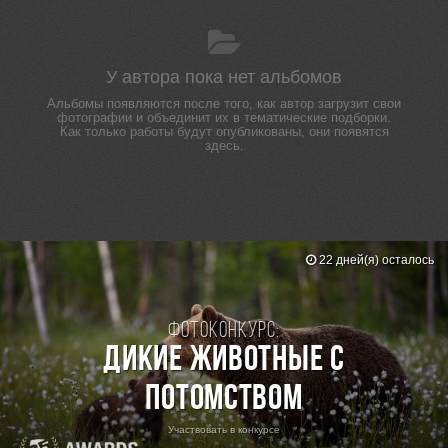
У автора пока нет альбомов
Альбомы появляются после того, как автор загрузит свои
фотографии и объединит их в тематические подборки.
Как только работы будут опубликованы, они появятся
здесь.
22 дней(я) осталось
Фотоконкурс:
Дикие животные с
потомством
Участвовать в конкурсе