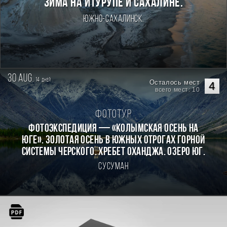
Зима на Итурупе и Сахалине.
Южно-Сахалинск.
30 aug.
14
дней
Осталось мест
4
всего мест: 10
Фототур
Фотоэкспедиция — «Колымская осень на
Юге». Золотая осень в южных отрогах горной
системы Черского. Хребет Оханджа. Озеро Юг.
Сусуман