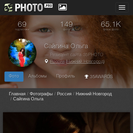
Toggl
navig
69
149
65.1K
подписчики
фото
просм. фото
Сайгина Ольга
— Резидент сайта 35PHOTO
Россия
(
Нижний Новгород
)
Фото
Альбомы
Профиль
35AWARDS
Главная
Фотографы
Россия
Нижний Новгород
Сайгина Ольга