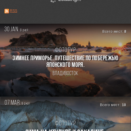
RSS
30 jan.
9
дней
Всего мест:
8
Фототур
ЗИМНЕЕ ПРИМОРЬЕ. ПУТЕШЕСТВИЕ ПО ПОБЕРЕЖЬЮ
ЯПОНСКОГО МОРЯ.
Владивосток
07 mar.
9
дней
Всего мест:
10
Фототур