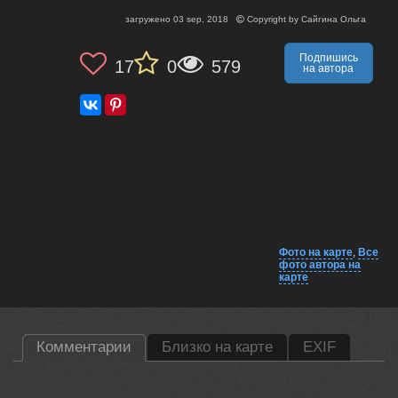
загружено
03 sep, 2018
Copyright by
Сайгина Ольга
Подпишись
17
0
579
на автора
Фото на карте
,
Все
фото автора на
карте
Комментарии
Близко на карте
EXIF