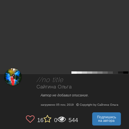
//no title
Сайгина Ольга
Автор не добавил описание.
загружено
05 nov, 2019
Copyright by
Сайгина Ольга
Подпишись
16
0
544
на автора