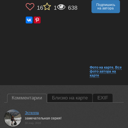
Подпишись
16
1
638
на автора
Фото на карте
,
Все
фото автора на
карте
Комментарии
Близко на карте
EXIF
Эстелла
замечательная серия!
30 may, 2018