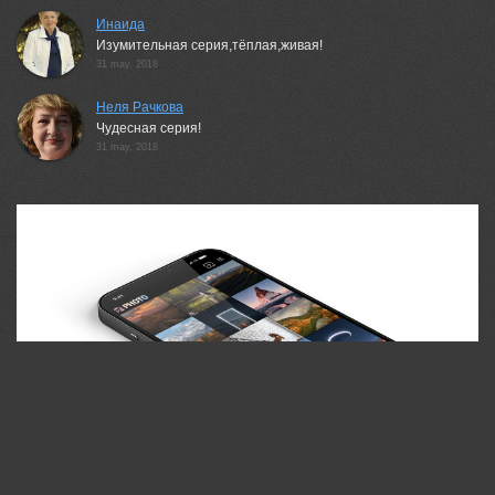
Инаида
Изумительная серия,тёплая,живая!
31 may, 2018
Неля Рачкова
Чудесная серия!
31 may, 2018