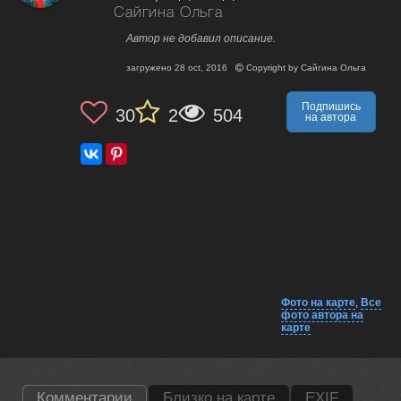
Сайгина Ольга
Автор не добавил описание.
загружено
28 oct, 2016
Copyright by
Сайгина Ольга
Подпишись
30
2
504
на автора
Фото на карте
,
Все
фото автора на
карте
Комментарии
Близко на карте
EXIF