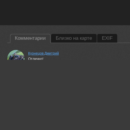
Комментарии
Близко на карте
EXIF
Кузнецов Дмитрий
Отлично!
31 jan, 2018
Антипов Дмитрий
Отлично!
01 feb, 2018