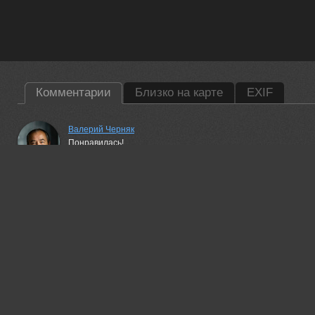
Комментарии
Близко на карте
EXIF
Валерий Черняк
Понравилась!
20 jun, 2016
Владимир Петрукович
Хорошо!
20 jun, 2016