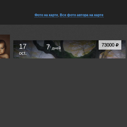
Фото на карте
,
Все фото автора на карте
73000
17
7
дней
oct.
ЗОЛОТАЯ ОСЕНЬ В КРЫМУ
Симферополь/Алушта
Russia /