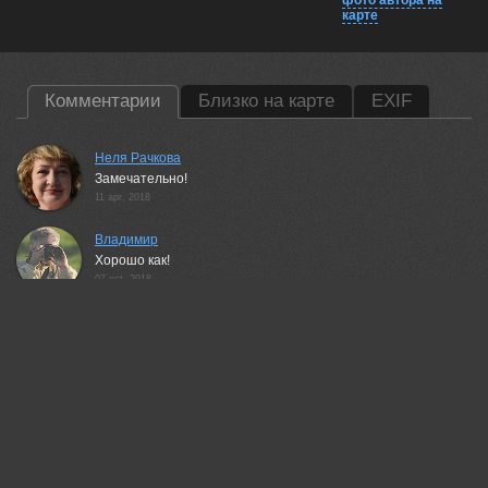
фото автора на
карте
Комментарии
Близко на карте
EXIF
Неля Рачкова
Замечательно!
11 apr, 2018
Владимир
Хорошо как!
07 oct, 2018