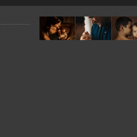
У автора:
149
фото