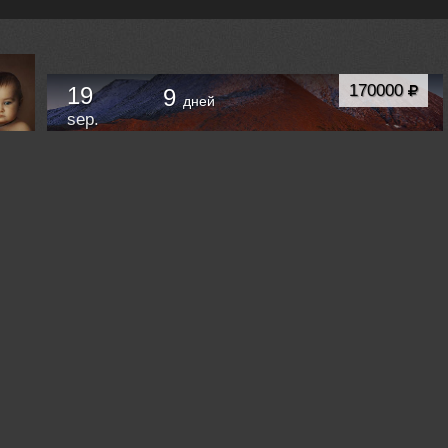
170000
19
9
дней
sep.
Вездеходная фотоэкспедиция на Полярный
Урал. За осенними красками, оленями и
северным сиянием.
Салехард
Russia /