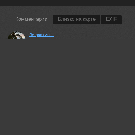
Комментарии
Близко на карте
EXIF
Петрова Анна
Чудесно!
24 jun, 2016