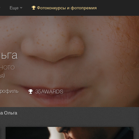
Еще
Фотоконкурсы и фотопремия
ьга
PHOTO
од
)
рофиль
35AWARDS
на Ольга