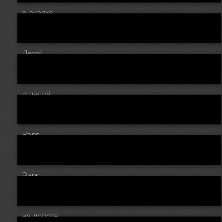
в сказке
Лето!
с папой
Варя
Варя
на дороге