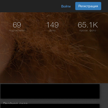
Регистрация
Войти
69
149
65.1K
подписчики
фото
просм. фото
Двойная сила