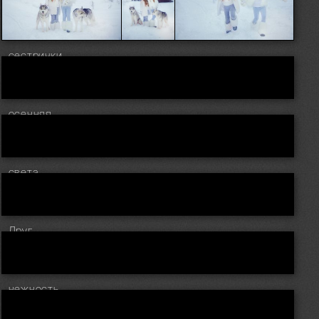
сестрички
осенняя
света
Друг
нежность