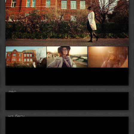
городская прогулка
лес
на бегу..