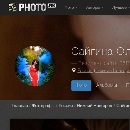
Фото
Авторы
Лучшее
Сайгина Ол
— Резидент сайта 35
Россия
(
Нижний Новгор
Фото
Альбомы
П
Главная
Фотографы
Россия
Нижний Новгород
Сайги