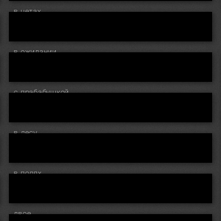
в цетах
в ожидании
с прабабушкой
в лесу
в полях..
двое