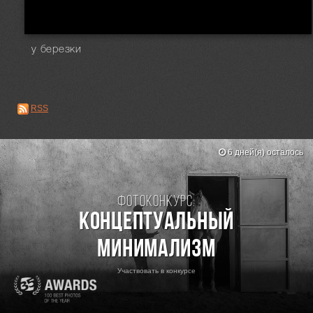
у березки
RSS
6 дней(я) осталось
Фотоконкурс:
Концептуальный
минимализм
Участвовать в конкурсе