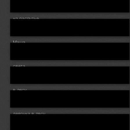
на распутье
Маша
света
в лесу
девочка в лесу