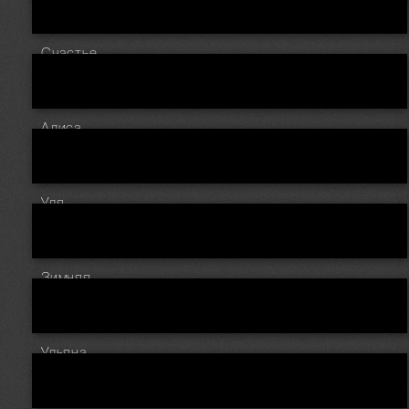
Счастье
Алиса
Уля
Зимняя
Ульяна