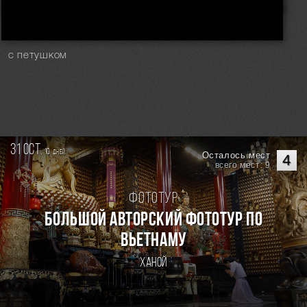
Связь поколений..
с петушком
31 oct.
10
дней
Осталось мест
4
всего мест: 9
Фототур
Большой авторский фототур по
Вьетнаму
Ханой