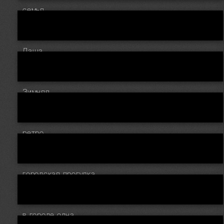
семья
Даша
Зимняя
ретро
городская прогулка
в городе одна