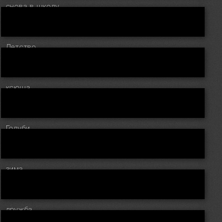
снова в школу
Детство
ксюша
Голуби
зима
дружба