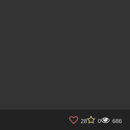
28
0
686