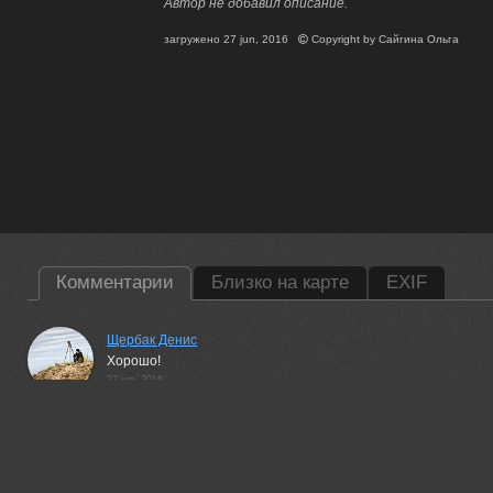
Автор не добавил описание.
загружено
27 jun, 2016
Copyright by
Сайгина Ольга
Комментарии
Близко на карте
EXIF
Щербак Денис
Хорошо!
27 jun, 2016
Юлия Шустерова
Светлая позитивная работа!Класс!+++
27 jun, 2016