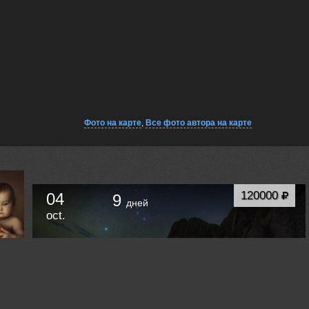
Фото на карте
,
Все фото автора на карте
120000
04
9
дней
oct.
Осень в Приморском Крае. Звезды, кекуры и
маяки.
Владивосток
Russia /