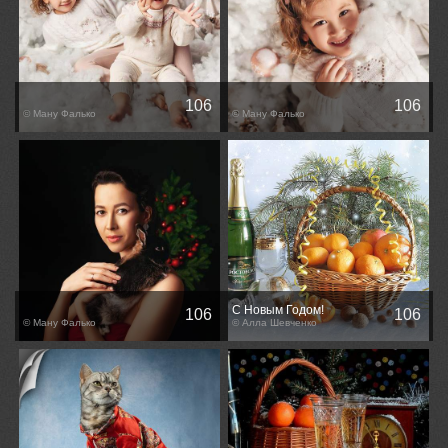
106
106
© Ману Фалько
© Ману Фалько
С Новым Годом!
106
106
© Ману Фалько
© Алла Шевченко