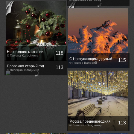
новогодней кошачьей
© Ковалева Светлана
магии?
Новогодние картинки
118
© Tatyana Karachkova
С Наступающим, друзья!
115
© Пешков Валерий
Провожая старый год
113
© Липецких Владимир
Москва предновогодняя
113
© Липецких Владимир