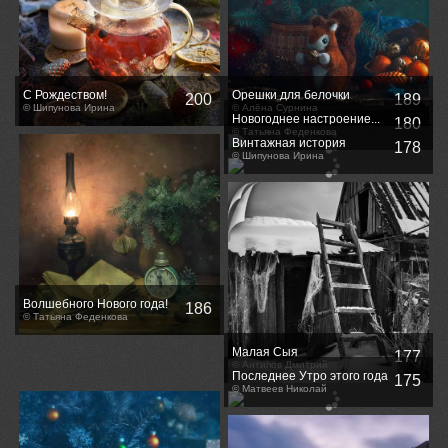
С Рождеством!
Орешки для белочки
200
189
© Шипунова Ирина
© Алёна Сурнина
Новогоднее настроение...
180
© Татьяна Феденкова
Винтажная история
178
© Шипунова Ирина
Волшебного Нового года!
186
© Татьяна Феденкова
Малая Сыя
177
© Антипов Дмитрий
Последнее Утро этого года
175
© Матвеев Николай