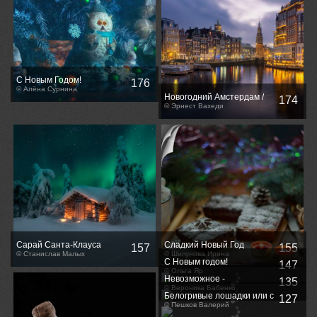
С Новым Годом!
176
© Алёна Сурнина
Новогодний Амстердам /
174
Christmas time in Amsterdam
© Эрнест Вахеди
Сарай Санта-Клауса
Сладкий Новый Год
157
155
© Cтанислав Малых
© Шипунова Ирина
С Новым годом!
147
© Ольга Яр
Невозможное -
135
возможно?...)
© Вероника Бабенко
Белогривые лошадки или с
127
Наступающим Новым
© Пешков Валерий
годом!