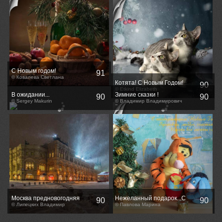
С Новым годом!
91
© Ковалева Светлана
Котята! С Новым Годом!
90
© Etkind Elizabeth
В ожидании...
Зимние сказки !
90
90
© Sergey Makurin
© Владимир Владимирович
Володин
Москва предновогодняя
Нежеланный подарок...С
90
90
© Липецких Владимир
наступающим новым годом!
© Павлова Марина