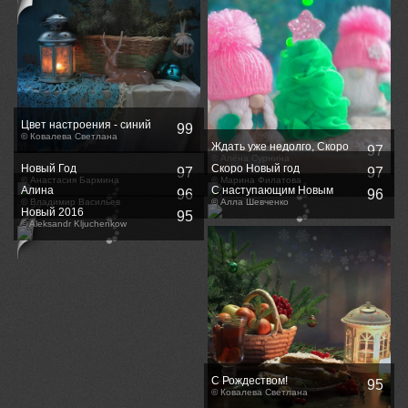
Цвет настроения - синий
99
© Ковалева Светлана
Ждать уже недолго, Скоро
97
будет елка.
© Алёна Сурнина
Новый Год
Скоро Новый год
97
97
© Анастасия Бармина
© Марина Филатова
Алина
С наступающим Новым
96
96
© Владимир Васильев
годом!
© Алла Шевченко
Новый 2016
95
© Aleksandr Kljuchenkow
С Рождеством!
95
© Ковалева Светлана