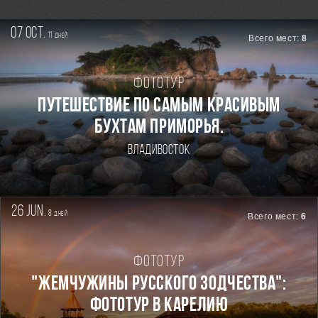
07 oct.
11
дней
Всего мест:
8
Фототур
ПУТЕШЕСТВИЕ ПО САМЫМ КРАСИВЫМ
БУХТАМ ПРИМОРЬЯ.
Владивосток
26 jun.
8
дней
Всего мест:
6
Фототур
"ЖЕМЧУЖИНЫ РУССКОГО ЗОДЧЕСТВА":
ФОТОТУР В КАРЕЛИЮ