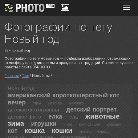
Toggl
navig
Фотографии по тегу
Новый год
Тег: Новый год
Фотографии по тегу Новый год — подборка изображений, отражающих
атмосферу праздника, зимы и праздничных традиций. Свежие и лучшие
работы с сайта 35PHOTO.
Главная
\
Теги
\ Новый год \
Новый год
американский короткошерстный кот
вечер
горы
девочка
девушка
детский портрет
детская фотография
животные
елка
детское фото
ель
зима
игрушки
иней
композиция
корзина
кошка
кошки
кот
красная площадь
малыш
мальчик
мандарины