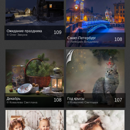
Ожидание праздника
109
© Олег Зверев
Санкт-Петербург
108
© Липецких Владимир
Декабрь
Год крысы
108
107
© Ковалева Светлана
© Ковалева Светлана