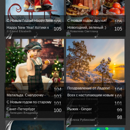
C Новым Годом! Happy New
С Новым годом, друзья!
105
105
Year!
© Etkind Elizabeth
© Наталья Казанцева
Happy New Year! Котики к
Новогодний, зеленый :)
105
105
Праздникам! С Новым
© Etkind Elizabeth
© Ковалева Светлана
Годом!
Поздравление от Ладоги!
104
104
© Ману Фалько
© Лашков Фёдор
Матильда. Снегурочку -
Всех с наступающим новым
103
101
вызывали? Happy New
© Etkind Elizabeth
годом!!!
© Смольский Евгений
С Новым годом по старому
101
101
Year!
стилю!
© Ковалева Светлана
© Ману Фалько
Санкт-Петербург
Рыжик - Ginger
100
99
© Липецких Владимир
© Etkind Elizabeth
98
© Елена Рубинская