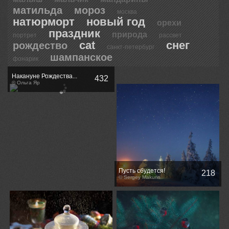
матильда
мороз
москва
натюрморт
новый год
орехи
праздник
природа
портрет
рассвет
сat
снег
рождество
санкт-петербург
шампанское
фонарик
Накануне Рождества...
432
© Ольга Яр
Пусть сбудется!
218
© Sergey Makurin