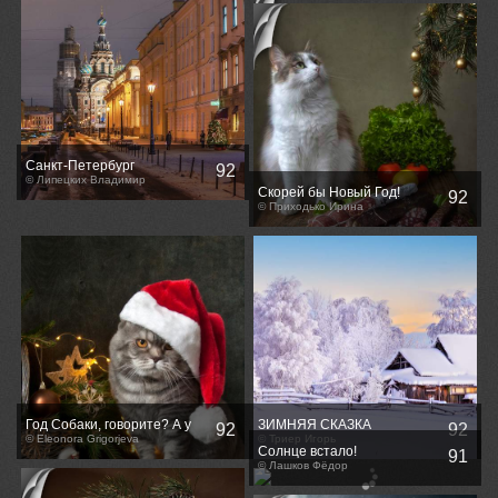
Санкт-Петербург
92
© Липецких Владимир
Скорей бы Новый Год!
92
© Приходько Ирина
Год Собаки, говорите? А у
ЗИМНЯЯ СКАЗКА
92
92
нас год Кота, как и всегда ))
© Eleonora Grigorjeva
© Триер Игорь
Солнце встало!
91
© Лашков Фёдор