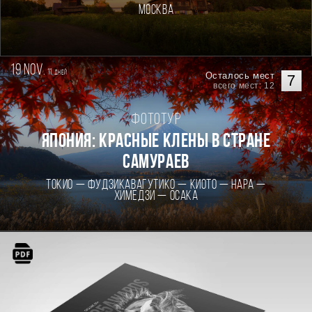
Москва
19 nov.
11
дней
Осталось мест
7
всего мест: 12
Фототур
Япония: Красные клены в стране
самураев
Токио — Фудзикавагутико — Киото — Нара —
Химедзи — Осака