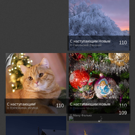
С наступающим Новым
110
годом всех!
© Смольский Евгений
С наступающим!
С наступающим Новым
110
110
© ГОРЮКИНА ИРИНА
годом!
© Павлова Марина
109
© Ману Фалько