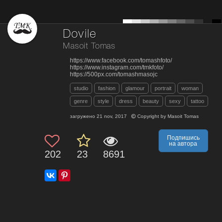
Dovile
Masoit Tomas
https://www.facebook.com/tomashfoto/
https://www.instagram.com/tmkfoto/
https://500px.com/tomashmasojc
studio
fashion
glamour
portrait
woman
genre
style
dress
beauty
sexy
tattoo
загружено
21 nov, 2017
Copyright by
Masoit Tomas
Подпишись
на автора
202
23
8691