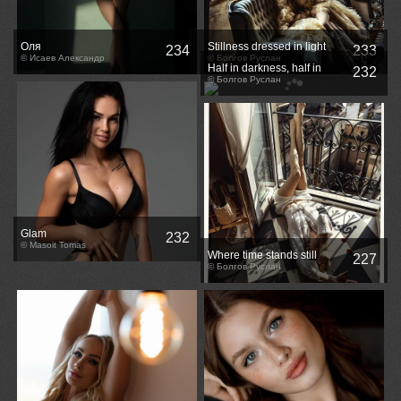
Оля
Stillness dressed in light
234
233
© Исаев Александр
© Болгов Руслан
Half in darkness, half in
232
dream
© Болгов Руслан
Glam
232
© Masoit Tomas
Where time stands still
227
© Болгов Руслан