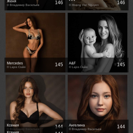
Женя
* * *
146
146
© Владимир Васильев
© Hoang Viet Nguyen
Mercedes
A&F
145
145
© Lajos Csáki
© Lajos Csáki
Ксения
Ангелина
144
144
© Владимир Васильев
© Владимир Васильев
Ксения