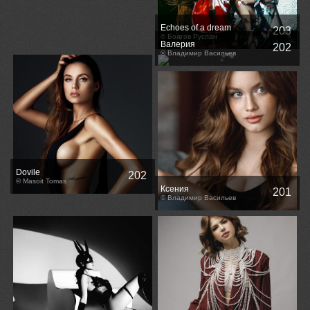
Echoes of a dream
203
© Болгов Руслан
Валерия
202
© Владимир Васильев
Dovile
202
© Masoit Tomas
Ксения
201
© Владимир Васильев