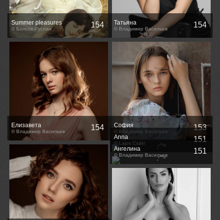
Summer pleasures
Татьяна
154
154
© Болгов Руслан
© Владимир Васильев
Елизавета
София
154
153
© Владимир Васильев
© Владимир Васильев
Anna
151
© Lajos Csáki
Ангелина
151
© Владимир Васильев