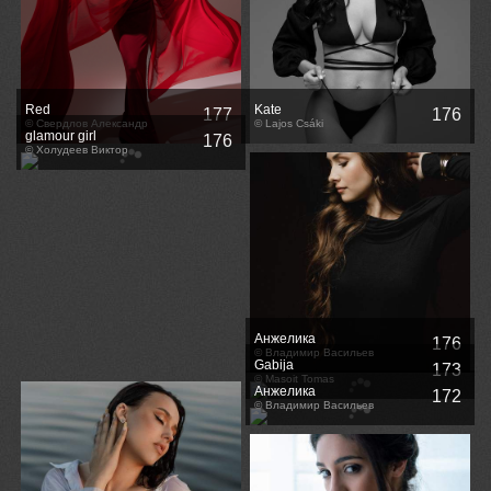
Red
Kate
177
176
© Свердлов Александр
© Lajos Csáki
glamour girl
176
© Холудеев Виктор
Анжелика
176
© Владимир Васильев
Gabija
173
© Masoit Tomas
Анжелика
172
© Владимир Васильев