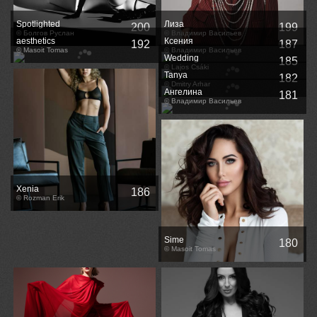
Spotlighted
Лиза
200
199
© Болгов Руслан
© Владимир Васильев
aesthetics
Ксения
192
187
© Masoit Tomas
© Владимир Васильев
Wedding
185
© Lajos Csáki
Tanya
182
© Dmitry Arhar
Ангелина
181
© Владимир Васильев
Xenia
186
© Rozman Erik
Sime
180
© Masoit Tomas