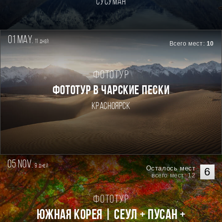
Сусуман
01 may.
11
дней
Всего мест:
10
Фототур
ФОТОТУР В ЧАРСКИЕ ПЕСКИ
Красноярск
05 nov.
9
дней
Осталось мест
6
всего мест: 12
Фототур
Южная Корея | Сеул + Пусан +