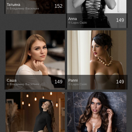
Татьяна
152
© Владимир Васильев
Anna
149
© Lajos Csáki
Саша
Panni
149
149
© Владимир Васильев
© Lajos Csáki