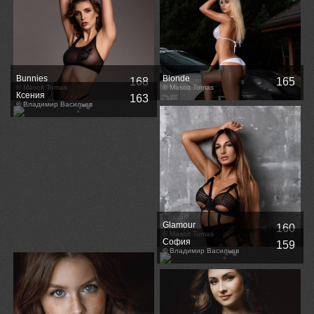
Bunnies
Blonde
168
165
© Masoit Tomas
© Masoit Tomas
Ксения
163
© Владимир Васильев
Glamour
160
© Masoit Tomas
София
159
© Владимир Васильев