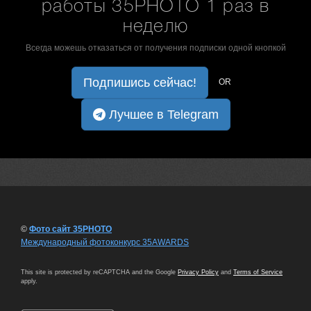
работы 35PHOTO 1 раз в
неделю
Всегда можешь отказаться от получения подписки одной кнопкой
Подпишись сейчас!
OR
Лучшее в Telegram
©
Фото сайт 35PHOTO
Международный фотоконкурс 35AWARDS
This site is protected by reCAPTCHA and the Google
Privacy Policy
and
Terms of Service
apply.