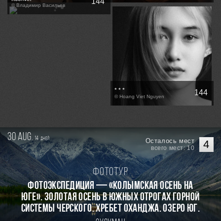
144
© Владимир Васильев
* * *
144
© Hoang Viet Nguyen
30 aug.
14
дней
Осталось мест
4
всего мест: 10
Фототур
Фотоэкспедиция — «Колымская осень на
Юге». Золотая осень в южных отрогах горной
системы Черского. Хребет Оханджа. Озеро Юг.