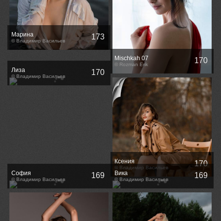
Марина
173
© Владимир Васильев
Mischkah 07
170
© Rozman Erik
Лиза
170
© Владимир Васильев
Ксения
170
© Владимир Васильев
София
Вика
169
169
© Владимир Васильев
© Владимир Васильев