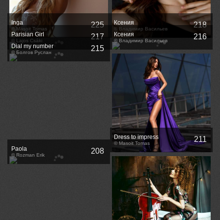
Inga
Ксения
225
218
© Masoit Tomas
© Владимир Васильев
Parisian Girl
Ксения
217
216
© Lajos Csáki
© Владимир Васильев
Dial my number
215
© Болгов Руслан
Dress to impress
211
© Masoit Tomas
Paola
208
© Rozman Erik