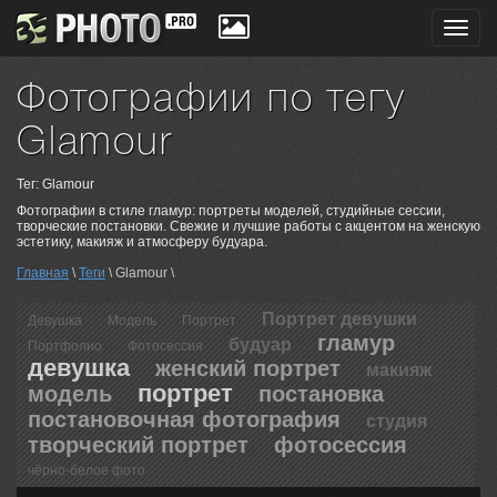
Toggl
navig
Фотографии по тегу
Glamour
Тег: Glamour
Фотографии в стиле гламур: портреты моделей, студийные сессии,
творческие постановки. Свежие и лучшие работы с акцентом на женскую
эстетику, макияж и атмосферу будуара.
Главная
\
Теги
\ Glamour \
Портрет девушки
Девушка
Модель
Портрет
гламур
будуар
Портфолио
Фотосессия
девушка
женский портрет
макияж
портрет
модель
постановка
постановочная фотография
студия
творческий портрет
фотосессия
чёрно-белое фото