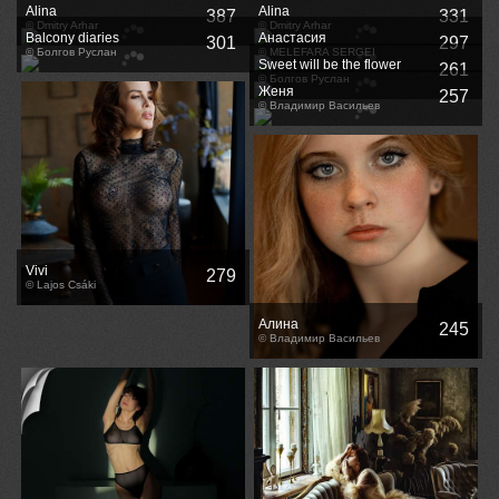
Alina
Alina
387
331
© Dmitry Arhar
© Dmitry Arhar
Balcony diaries
Анастасия
301
297
© Болгов Руслан
© MELEFARA SERGEI
Sweet will be the flower
261
© Болгов Руслан
Женя
257
© Владимир Васильев
Vivi
279
© Lajos Csáki
Алина
245
© Владимир Васильев