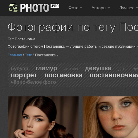
Фото
Авторы
Лучшее
Фотографии по тегу По
Тег: Постановка
Фотографии с тегом Постановка — лучшие работы и свежие публикации. 
Главная
\
Теги
\ Постановка \
гламур
девушка
будуар
девочка
дети
де
портрет
постановка
постановочна
чёрно-белое фото