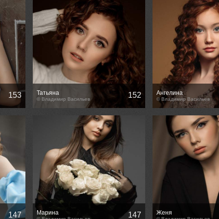
Татьяна
Ангелина
153
152
© Владимир Васильев
© Владимир Васильев
Марина
Женя
147
147
© Владимир Васильев
© Владимир Васильев