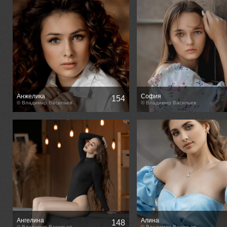
Анжелика
София
154
© Владимир Васильев
© Владимир Васильев
Ангелина
Алина
148
© Владимир Васильев
© Владимир Васильев