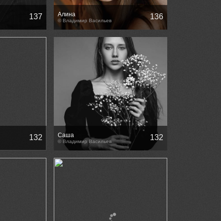
Алина
137
136
© Владимир Васильев
Саша
132
132
© Владимир Васильев