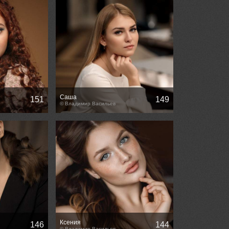
Саша
151
149
© Владимир Васильев
Ксения
146
144
© Владимир Васильев