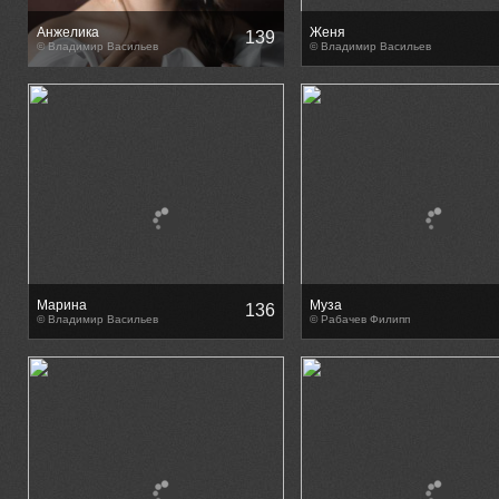
Анжелика
Женя
139
© Владимир Васильев
© Владимир Васильев
Марина
Муза
136
© Владимир Васильев
© Рабачев Филипп