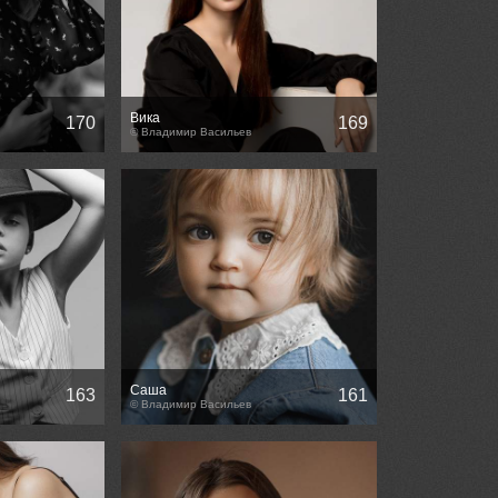
Вика
170
169
© Владимир Васильев
Саша
163
161
© Владимир Васильев