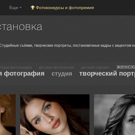
Еще
Фотоконкурсы и фотопремия
становка
Студийные съёмки, творческие портреты, постановочные кадры с акцентом н
женск
тская фотография
детская фотосессия
детский портрет
я фотография
творческий порт
студия