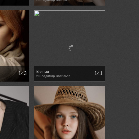
Ксения
143
141
© Владимир Васильев