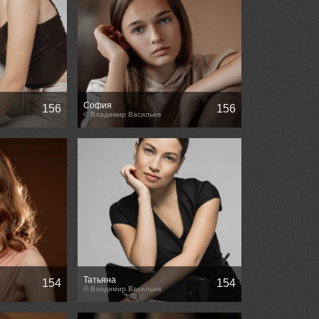
София
156
156
© Владимир Васильев
Татьяна
154
154
© Владимир Васильев