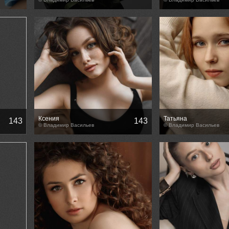
Ксения
Татьяна
143
143
© Владимир Васильев
© Владимир Васильев