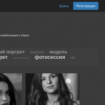
Регистрация
Войти
а композицию и образ.
ий портрет
модель
макияж
рет
фотосессия
чб
фотопроект