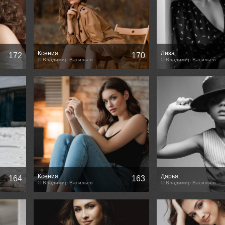
Ксения
Лиза
172
170
© Владимир Васильев
© Владимир Васильев
Ксения
Дарья
164
163
© Владимир Васильев
© Владимир Васильев