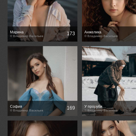
Марина
Анжелика
173
© Владимир Васильев
© Владимир Васильев
София
У проруби....
169
© Владимир Васильев
© Владимир Васильев