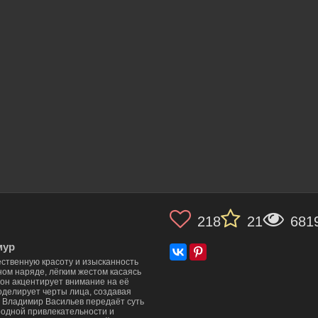
218
21
681
мур
ественную красоту и изысканность
ном наряде, лёгким жестом касаясь
фон акцентирует внимание на её
оделирует черты лица, создавая
 Владимир Васильев передаёт суть
родной привлекательности и