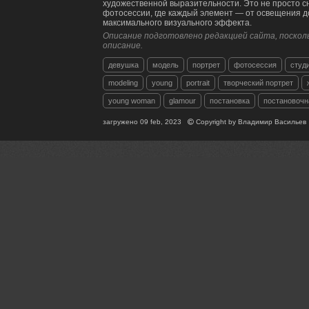
художественной выразительности. Это не просто сн
фотосессии, где каждый элемент — от освещения 
максимального визуального эффекта.
Описание подготовлено редакцией сайта, посколь
описание.
девушка
модель
портрет
фотосессия
студ
modeling
young
portrait
творческий портрет
young woman
glamour
постановка
постановочн
загружено
09 feb, 2023
Copyright by
Владимир Васильев
Комментарии
Близко на карте
EXIF
Гори Василий
Красивая работа!
09 feb, 2023