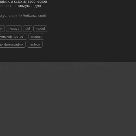
имок, а кадр из творческой
до позы — продуман для
ку автор не добавил своё
ия
гламур
girl
model
женский портрет
woman
ая фотография
fashion