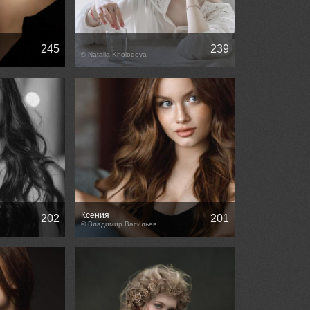
245
239
© Natalia Kholodova
Ксения
202
201
© Владимир Васильев