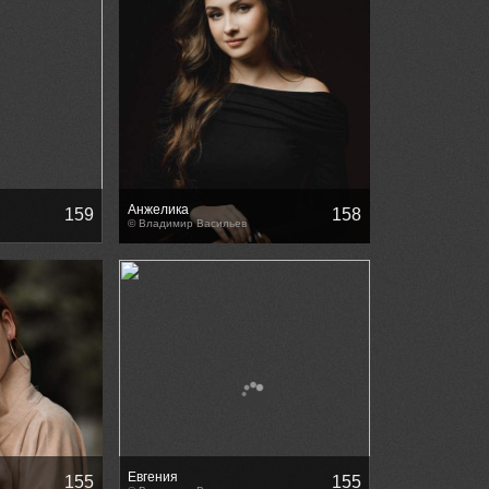
Анжелика
159
158
© Владимир Васильев
Евгения
155
155