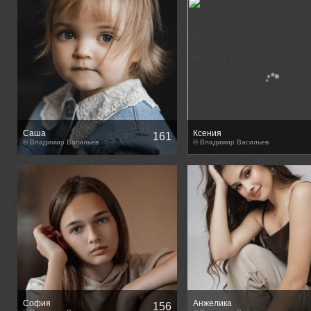
Саша
Ксения
161
© Владимир Васильев
© Владимир Васильев
София
Анжелика
156