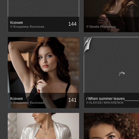
Ксения
144
© Владимир Васильев
© Natalia Kholodova
Ксения
/ When summer leaves_______
141
© Владимир Васильев
© ALEKSEI MAKARENOK