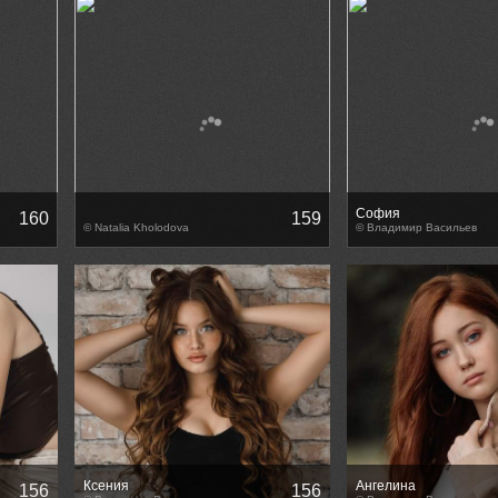
София
160
159
© Natalia Kholodova
© Владимир Васильев
Ксения
Ангелина
156
156