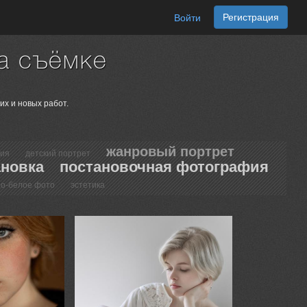
Регистрация
Войти
а съёмке
их и новых работ.
жанровый портрет
сия
детский портрет
ановка
постановочная фотография
но-белое фото
эстетика