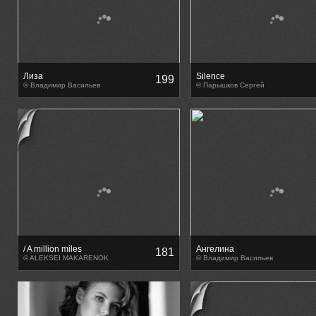
Лиза
Silence
199
© Владимир Васильев
© Парышков Сергей
/ A million miles
Ангелина
181
away___________________________________/
© ALEKSEI MAKARENOK
© Владимир Васильев