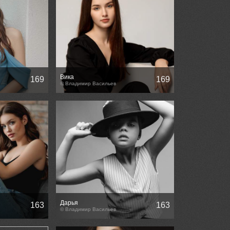
Вика
169
169
© Владимир Васильев
Дарья
163
163
© Владимир Васильев