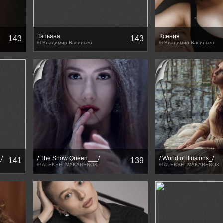
Татьяна
Ксения
143
143
© Владимир Васильев
© Владимир Васильев
/
/ The Snow Queen___/
/ World of illusions_/
141
139
© ALEKSEI MAKARENOK
© ALEKSEI MAKARENOK