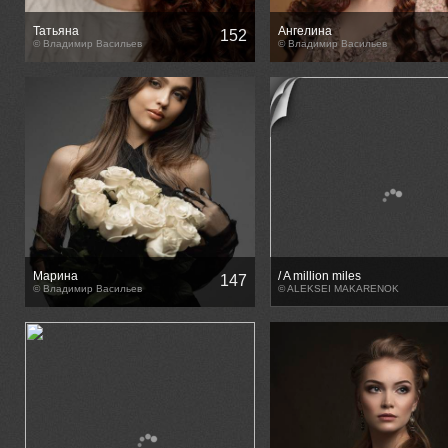
Татьяна
Ангелина
152
© Владимир Васильев
© Владимир Васильев
Марина
/ A million miles
147
© Владимир Васильев
away____________________
© ALEKSEI MAKARENOK