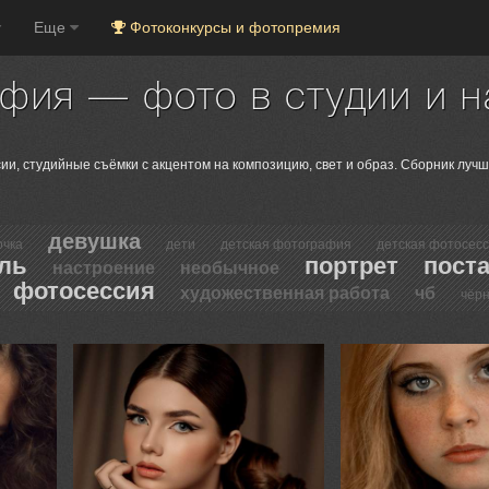
Еще
Фотоконкурсы и фотопремия
фия — фото в студии и н
и, студийные съёмки с акцентом на композицию, свет и образ. Сборник лучш
девушка
очка
дети
детская фотография
детская фотосес
ль
портрет
пост
настроение
необычное
фотосессия
художественная работа
чб
чёр