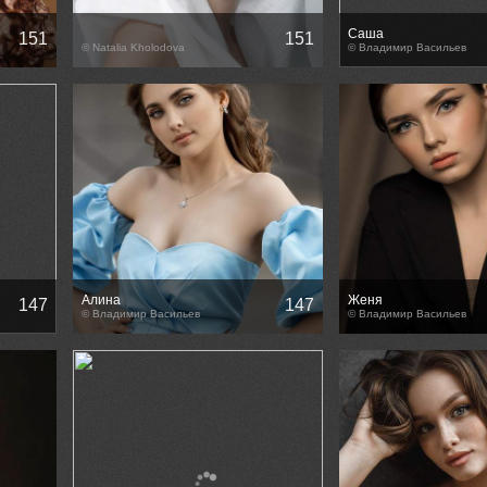
Саша
151
151
© Natalia Kholodova
© Владимир Васильев
Алина
Женя
147
147
_______________/
© Владимир Васильев
© Владимир Васильев