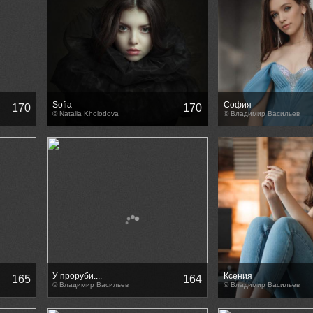
Sofia
София
170
170
© Natalia Kholodova
© Владимир Васильев
У проруби....
Ксения
165
164
© Владимир Васильев
© Владимир Васильев