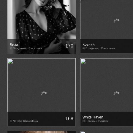
Лиза
Ксения
170
© Владимир Васильев
© Владимир Васильев
White Raven
168
© Natalia Kholodova
© Евгений Войтик