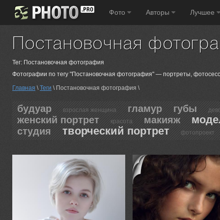
Фото
Авторы
Лучшее
Постановочная фотогра
Тег: Постановочная фотография
Фотографии по тегу "Постановочная фотография" — портреты, фотосесси
Главная
\
Теги
\ Постановочная фотография \
будуар
гламур
губы
взрослая женщина
дев
моде
женский портрет
макияж
красота
творческий портрет
студия
фотопроект