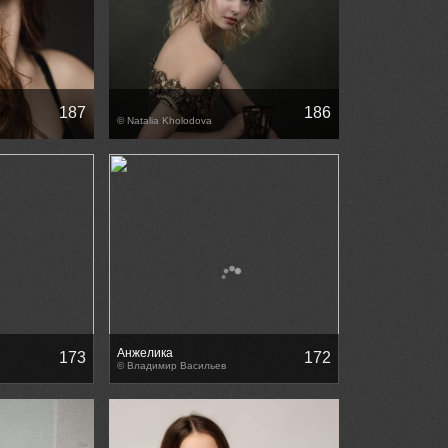
187
186
© Natalia Kholodova
Анжелика
173
172
© Владимир Васильев