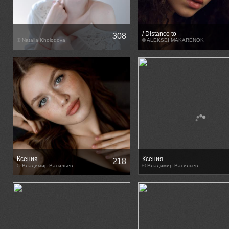
/ Distance to
308
© Natalia Kholodova
Twilight___________/
© ALEKSEI MAKARENOK
Ксения
Ксения
218
© Владимир Васильев
© Владимир Васильев