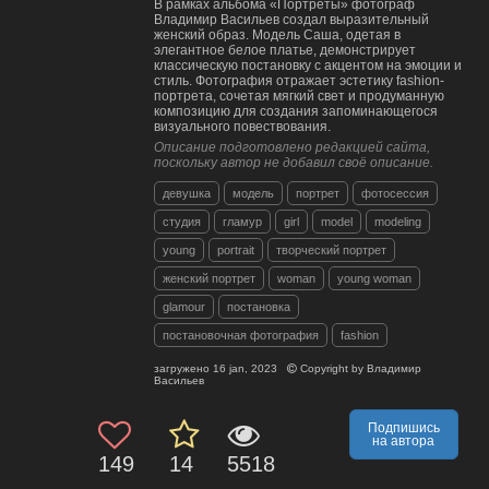
В рамках альбома «Портреты» фотограф
Владимир Васильев создал выразительный
женский образ. Модель Саша, одетая в
элегантное белое платье, демонстрирует
классическую постановку с акцентом на эмоции и
стиль. Фотография отражает эстетику fashion-
портрета, сочетая мягкий свет и продуманную
композицию для создания запоминающегося
визуального повествования.
Описание подготовлено редакцией сайта,
поскольку автор не добавил своё описание.
девушка
модель
портрет
фотосессия
студия
гламур
girl
model
modeling
young
portrait
творческий портрет
женский портрет
woman
young woman
glamour
постановка
постановочная фотография
fashion
загружено
16 jan, 2023
Copyright by
Владимир
Васильев
Подпишись
на автора
149
14
5518