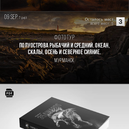
09 sep.
7
дней
Осталось мест
3
всего мест: 5
Фототур
Полуострова Рыбачий и Средний. Океан,
скалы, осень и северное сияние.
Мурманск