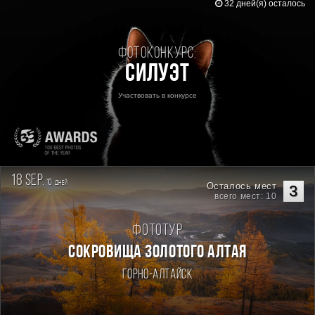
32 дней(я) осталось
Фотоконкурс:
Силуэт
Участвовать в конкурсе
18 sep.
10
дней
Осталось мест
3
всего мест: 10
Фототур
СОКРОВИЩА ЗОЛОТОГО АЛТАЯ
Горно-Алтайск