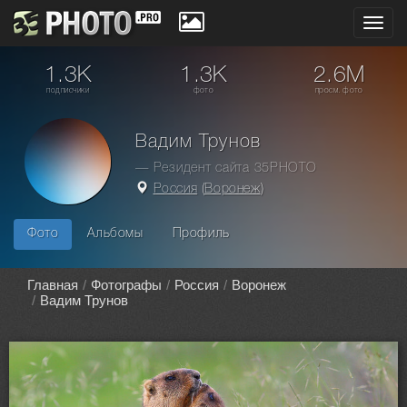
Toggl
navig
1.3K
1.3K
2.6M
подписчики
фото
просм. фото
Вадим Трунов
— Резидент сайта 35PHOTO
Россия
(
Воронеж
)
Фото
Альбомы
Профиль
Главная
Фотографы
Россия
Воронеж
Вадим Трунов