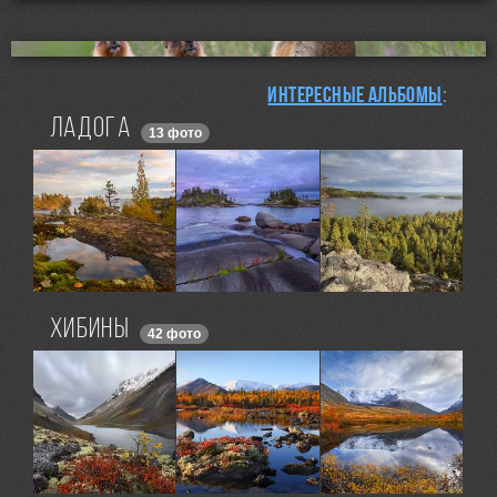
Интересные альбомы
:
Ладога
13 фото
Хибины
42 фото