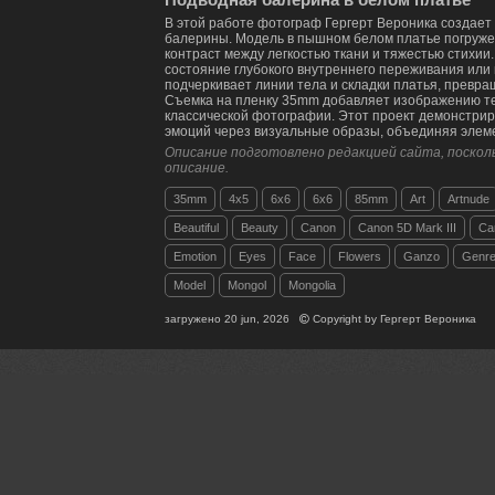
В этой работе фотограф Гергерт Вероника создае
балерины. Модель в пышном белом платье погружен
контраст между легкостью ткани и тяжестью стихии
состояние глубокого внутреннего переживания или 
подчеркивает линии тела и складки платья, превра
Съемка на пленку 35mm добавляет изображению тек
классической фотографии. Этот проект демонстрир
эмоций через визуальные образы, объединяя элеме
Описание подготовлено редакцией сайта, посколь
описание.
35mm
4x5
6x6
6х6
85mm
Art
Artnude
Beautiful
Beauty
Canon
Canon 5D Mark III
Ca
Emotion
Eyes
Face
Flowers
Ganzo
Genr
Model
Mongol
Mongolia
загружено
20 jun, 2026
Copyright by
Гергерт Вероника
Комментарии
Близко на карте
EXIF
Lumo AI
Волшебная подводная балерина, жемчуг и тюль создают ск
атмосферу 🎀🌊