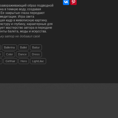
т завораживающий образ подводной
а в темную воду, создавая
. Ее закрытые глаза передают
медитации. Игра света
щая кадр в живописную картину.
стуру и глубину, характерные для
ует мастерство автора в передаче
нты балета, моды и искусства.
ку автор не добавил своё
Ballerina
Ballet
Battur
r
Color
Dance
Dress
e
GirlHair
Hero
LightLilac
азочную