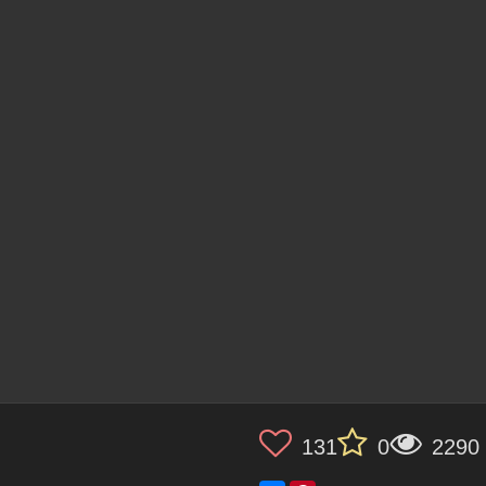
131
0
2290