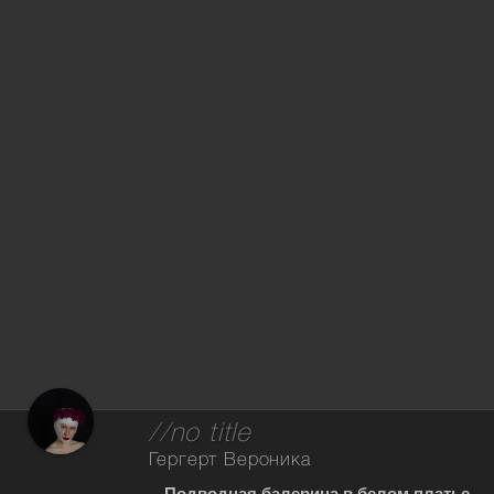
//no title
Гергерт Вероника
Подводная балерина в белом платье