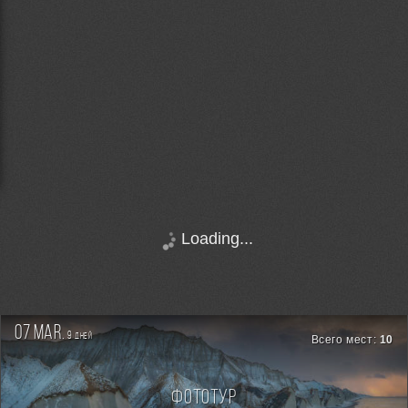
Loading...
07 mar.
9
дней
Всего мест:
10
Фототур