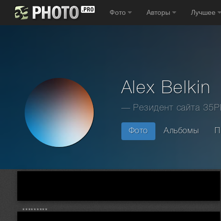
Фото
Авторы
Лучшее
Alex Belkin
— Резидент сайта 35
Фото
Альбомы
П
Главная
Фотографы
Alex Belkin
*********