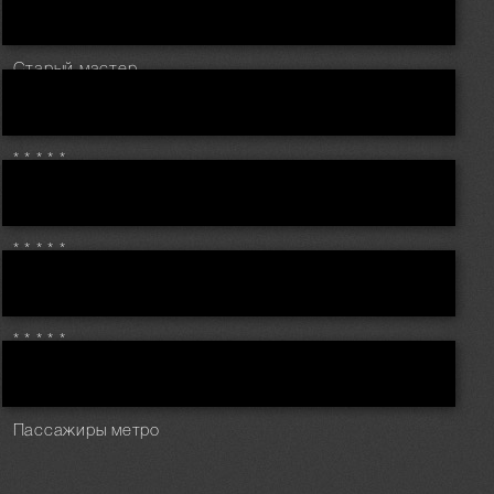
Старый мастер
* * * * *
* * * * *
* * * * *
Пассажиры метро