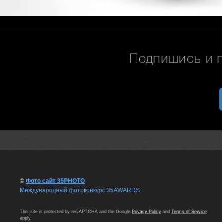
Подпишись и 
©
Фото сайт 35PHOTO
Международный фотоконкурс 35AWARDS
This site is protected by reCAPTCHA and the Google
Privacy Policy
and
Terms of Service
apply.