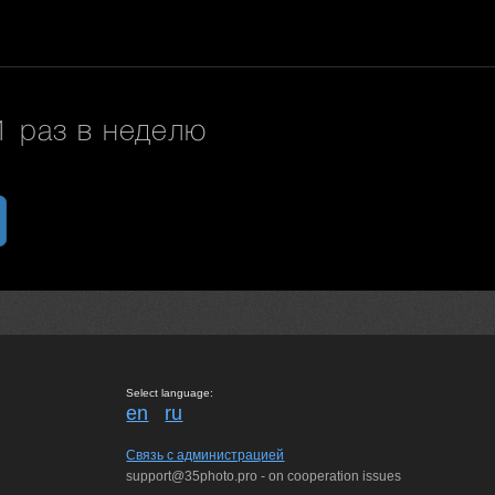
 раз в неделю
Select language:
en
ru
Связь с администрацией
support@35photo.pro - on cooperation issues