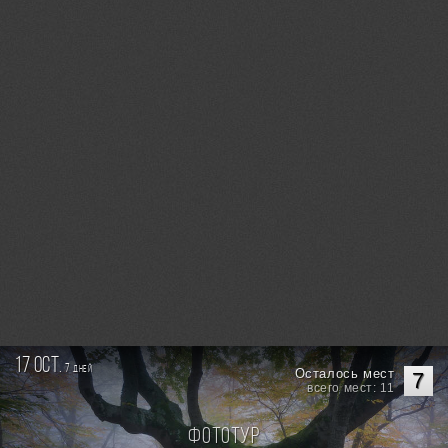
17 oct.
7
дней
Осталось мест
7
всего мест: 11
Фототур