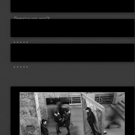
Левитация котЭ
* * * * *
* * * * *