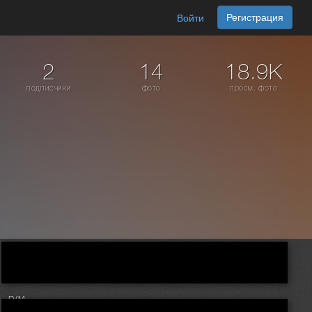
Регистрация
Войти
2
14
18.9K
подписчики
фото
просм. фото
гум