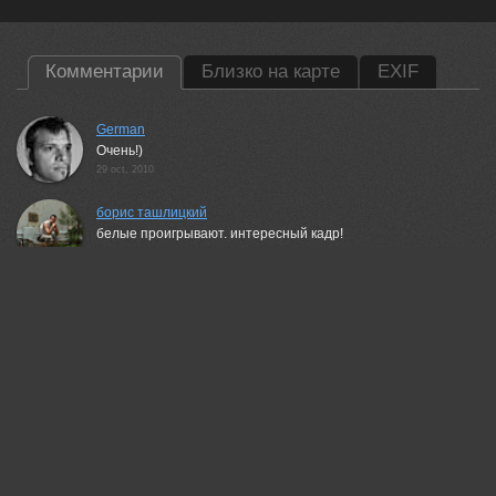
Комментарии
Близко на карте
EXIF
German
Очень!)
29 oct, 2010
борис ташлицкий
белые проигрывают. интересный кадр!
30 oct, 2010