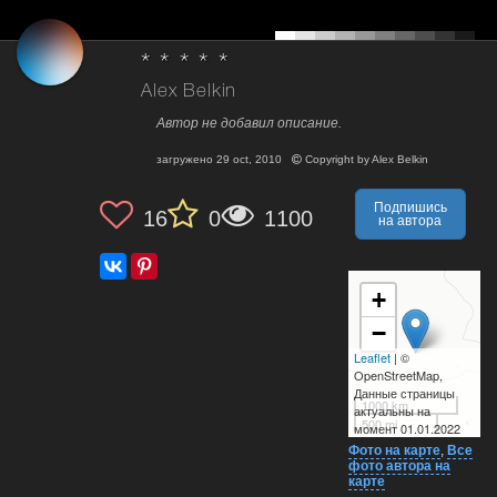
* * * * *
Alex Belkin
Автор не добавил описание.
загружено
29 oct, 2010
Copyright by
Alex Belkin
Подпишись
16
0
1100
на автора
+
−
Leaflet
| ©
OpenStreetMap,
Данные страницы
1000 km
актуальны на
500 mi
момент 01.01.2022
Фото на карте
,
Все
фото автора на
карте