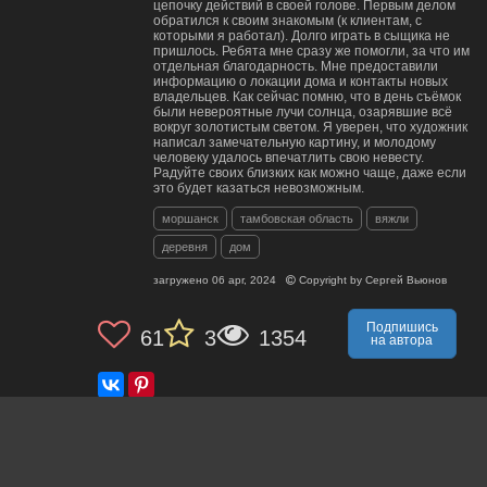
цепочку действий в своей голове. Первым делом
обратился к своим знакомым (к клиентам, с
которыми я работал). Долго играть в сыщика не
пришлось. Ребята мне сразу же помогли, за что им
отдельная благодарность. Мне предоставили
информацию о локации дома и контакты новых
владельцев. Как сейчас помню, что в день съёмок
были невероятные лучи солнца, озарявшие всё
вокруг золотистым светом. Я уверен, что художник
написал замечательную картину, и молодому
человеку удалось впечатлить свою невесту.
Радуйте своих близких как можно чаще, даже если
это будет казаться невозможным.
моршанск
тамбовская область
вяжли
деревня
дом
загружено
06 apr, 2024
Copyright by
Сергей Вьюнов
Подпишись
61
3
1354
на автора