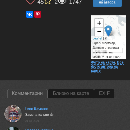
45
2
1747
на автора
+
−
Leaflet
| ©
OpenStreetMap,
Данные страницы
1000 km
актуальны на
500 mi
момент 01.01.2022
Фото на карте
,
Все
фото автора на
карте
Комментарии
Близко на карте
EXIF
Гори Василий
Замечательно 👍
24 jul, 2024