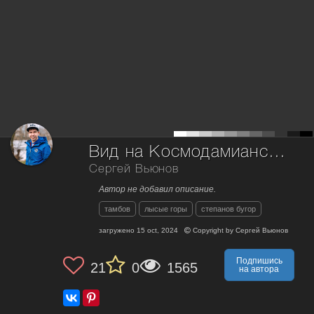
Вид на Космодамианскую церковь в с. Лысые Горы
Сергей Вьюнов
Автор не добавил описание.
тамбов
лысые горы
степанов бугор
загружено
15 oct, 2024
Copyright by
Сергей Вьюнов
Подпишись
21
0
1565
на автора