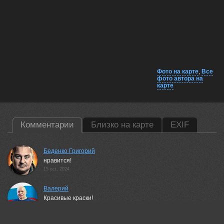
Фото на карте
,
Все
фото автора на
карте
Комментарии
Близко на карте
EXIF
Беденко Григорий
нравится!
15 oct, 2024
Валерий
Красивые краски!
16 oct, 2024