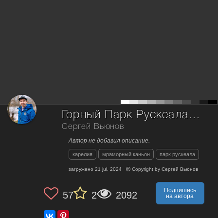
Горный Парк Рускеала, Большой Мраморный каньон, Республика Карелия.
Сергей Вьюнов
Автор не добавил описание.
карелия
мраморный каньон
парк рускеала
загружено
21 jul, 2024
Copyright by
Сергей Вьюнов
Подпишись
57
2
2092
на автора