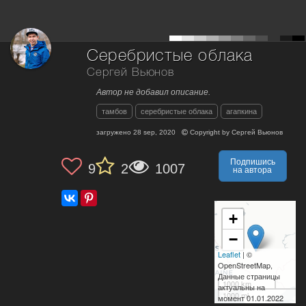
Серебристые облака
Сергей Вьюнов
Автор не добавил описание.
тамбов
серебристые облака
агапкина
загружено
28 sep, 2020
Copyright by
Сергей Вьюнов
Подпишись
9
2
1007
на автора
+
−
Leaflet
| ©
OpenStreetMap,
Данные страницы
1000 km
актуальны на
1000 mi
момент 01.01.2022