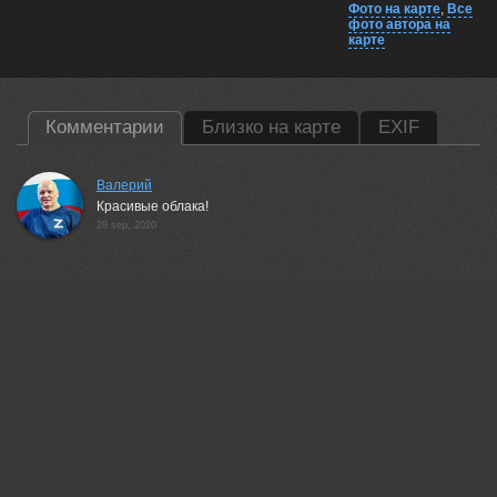
Фото на карте
,
Все
фото автора на
карте
Комментарии
Близко на карте
EXIF
Валерий
Красивые облака!
28 sep, 2020