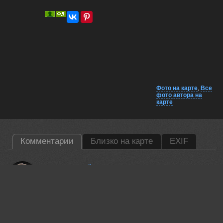
Фото на карте
,
Все
фото автора на
карте
Комментарии
Близко на карте
EXIF
Пешков Валерий
Приятная.
17 feb, 2016
Виктор
На фоне недоклееных обоев
Любовь грустила как-то вечерком…