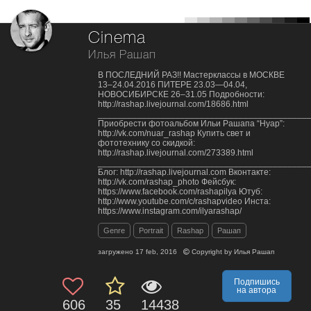
Cinema
Илья Рашап
В ПОСЛЕДНИЙ РАЗ!! Мастерклассы в МОСКВЕ
13–24.04.2016 ПИТЕРЕ 23.03—04.04,
НОВОСИБИРСКЕ 26–31.05 Подробности:
http://rashap.livejournal.com/18686.html
___________________________________________
Приобрести фотоальбом Ильи Рашапа “Нуар”:
http://vk.com/nuar_rashap Купить свет и
фототехнику со скидкой:
http://rashap.livejournal.com/273389.html
___________________________________________
Блог: http://rashap.livejournal.com Вконтакте:
http://vk.com/rashap_photo Фейсбук:
https://www.facebook.com/rashapilya Ютуб:
http://www.youtube.com/c/rashapvideo Инста:
https://www.instagram.com/ilyarashap/
Genre
Portrait
Rashap
Рашап
загружено
17 feb, 2016
Copyright by
Илья Рашап
Подпишись
на автора
606
35
14438