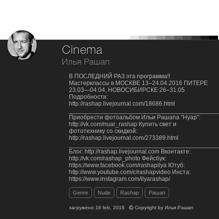
Cinema
Илья Рашап
В ПОСЛЕДНИЙ РАЗ эта программа!!
Мастерклассы в МОСКВЕ 13–24.04.2016 ПИТЕРЕ
23.03—04.04, НОВОСИБИРСКЕ 26–31.05
Подробности:
http://rashap.livejournal.com/18686.html
___________________________________________
Приобрести фотоальбом Ильи Рашапа “Нуар”:
http://vk.com/nuar_rashap Купить свет и
фототехнику со скидкой:
http://rashap.livejournal.com/273389.html
___________________________________________
Блог: http://rashap.livejournal.com Вконтакте:
http://vk.com/rashap_photo Фейсбук:
https://www.facebook.com/rashapilya Ютуб:
http://www.youtube.com/c/rashapvideo Инста:
https://www.instagram.com/ilyarashap/
Genre
Nude
Rashap
Рашап
загружено
18 feb, 2016
Copyright by
Илья Рашап