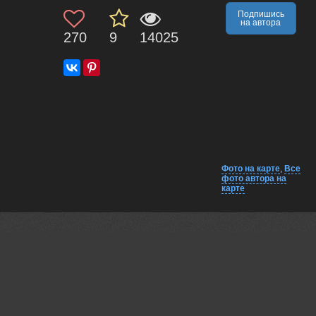
Подпишись
на автора
270
9
14025
Фото на карте
,
Все
фото автора на
карте
Комментарии
Близко на карте
EXIF
Пешков Валерий
Хороша!
19 feb, 2016