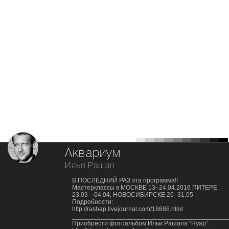
Аквариум
Илья Рашап
В ПОСЛЕДНИЙ РАЗ эта программа!!
Мастерклассы в МОСКВЕ 13–24.04.2016 ПИТЕРЕ
23.03—04.04, НОВОСИБИРСКЕ 26–31.05
Подробности:
http://rashap.livejournal.com/18686.html
___________________________________________
Приобрести фотоальбом Ильи Рашапа “Нуар”: