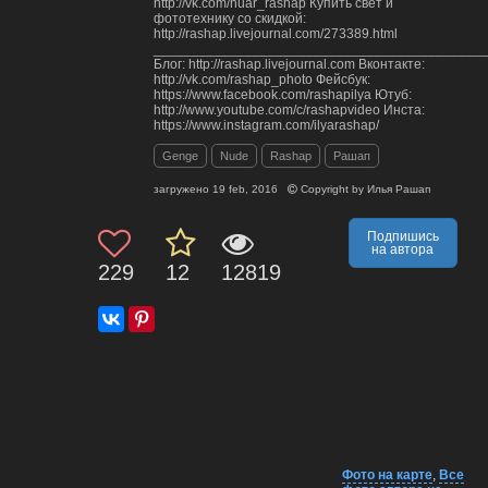
http://vk.com/nuar_rashap Купить свет и
фототехнику со скидкой:
http://rashap.livejournal.com/273389.html
___________________________________________
Блог: http://rashap.livejournal.com Вконтакте:
http://vk.com/rashap_photo Фейсбук:
https://www.facebook.com/rashapilya Ютуб:
http://www.youtube.com/c/rashapvideo Инста:
https://www.instagram.com/ilyarashap/
Genge
Nude
Rashap
Рашап
загружено
19 feb, 2016
Copyright by
Илья Рашап
Подпишись
на автора
229
12
12819
Фото на карте
,
Все