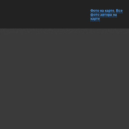
Фото на карте
,
Все
фото автора на
карте
Комментарии
Близко на карте
EXIF
Сухотеплый
Интересно :)
Вот что бывает когда розетки не задумываются заранее :)
30 jun, 2016
Пешков Валерий
Интересно...
30 jun, 2016
Дмитрий Евтеев
Почему-то в пилот вставлено два штекера, а провод
выходит один :)
02 jul, 2016
Asanych
Работа интересная.