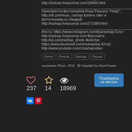
http://rashap.livejournal.com/18686.html
___________________________________________
Приобрести фотоальбом Ильи Рашапа “Нуар”:
http://vk.com/nuar_rashap Купить свет и
фототехнику со скидкой:
http://rashap.livejournal.com/273389.html
___________________________________________
Инста: https://www.instagram.com/ilyarashap/ Блог:
http://rashap.livejournal.com Вконтакте:
http://vk.com/rashap_photo Фейсбук:
https://www.facebook.com/rashapilya Ютуб:
http://www.youtube.com/c/rashapvideo
Genre
Portrait
Rashap
Рашап
загружено
30 jun, 2016
Copyright by
Илья Рашап
Подпишись
на автора
237
14
18969