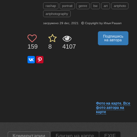
rashap
portrait
genre
bw
art
artphoto
artphotography
загружено
29 dec, 2021
Copyright by
Илья Рашап
Подпишись
на автора
159
8
4107
Фото на карте
,
Все
фото автора на
карте
Комментарии
Близко на карте
EXIF