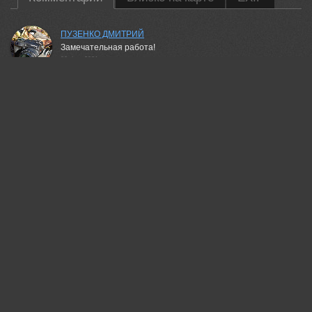
ПУЗЕНКО ДМИТРИЙ
Замечательная работа!
29 dec, 2021
Aleksandr Kljuchenkow
Это когда много света, но не знаешь, что с ним сделать
29 dec, 2021
Лозгачев Алексей
Браво маэстро!Как пропал Рашап пропал и смысл в
фотографиях.
31 dec, 2021
Смольский Евгений
Прекрасно!
04 jan, 2022