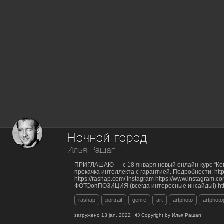
Ночной город
Илья Рашап
ПРИГЛАШАЮ — с 18 января новый онлайн-курс “Ко
прокачка интеллекта с гарантией. Подробности: https:
https://rashap.com/ Instagram https://www.instagram.c
ФОТОопПОЗИЦИЯ (всегда интересные инсайды!) https
rashap
portrait
genre
art
artphoto
artphot
загружено
13 jan, 2022
Copyright by
Илья Рашап