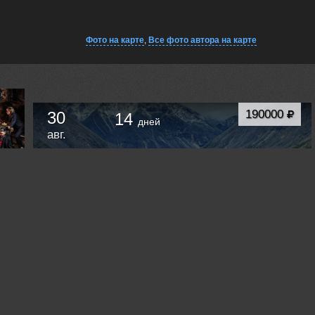
Фото на карте
,
Все фото автора на карте
190000
30
14
дней
авг.
Фотоэкспедиция — «Колымская осень на Юге».
Золотая осень в южных отрогах горной
системы Черского. Хребет Оханджа. Озеро Юг.
Сусуман
Россия /