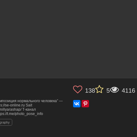
138
5
4116
мпозиция нормального человека” —
//se-online.ru Sait
om/ilyarashap/ Т-канал
://t.me/photo_pose_info
ography