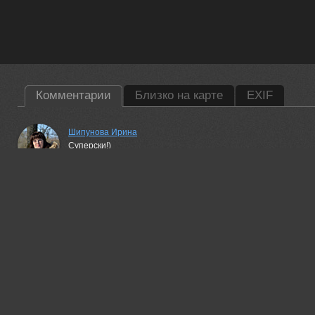
Комментарии
Близко на карте
EXIF
Шипунова Ирина
Суперски!)
13 jan, 2022
Пешков Валерий
Очень...
14 jan, 2022