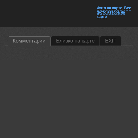
Фото на карте
,
Все
фото автора на
карте
Комментарии
Близко на карте
EXIF