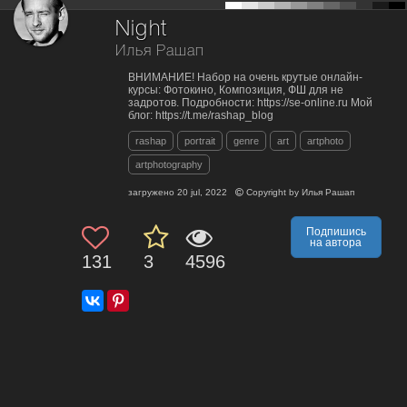
Night
Илья Рашап
ВНИМАНИЕ! Набор на очень крутые онлайн-
курсы: Фотокино, Композиция, ФШ для не
задротов. Подробности: https://se-online.ru Мой
блог: https://t.me/rashap_blog
rashap
portrait
genre
art
artphoto
artphotography
загружено
20 jul, 2022
Copyright by
Илья Рашап
Подпишись
на автора
131
3
4596