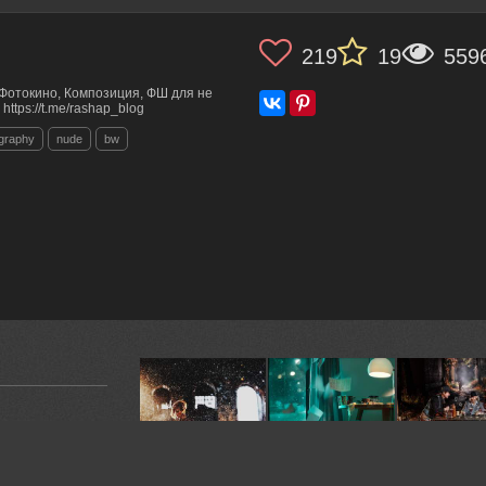
219
19
559
Фотокино, Композиция, ФШ для не
 https://t.me/rashap_blog
ography
nude
bw