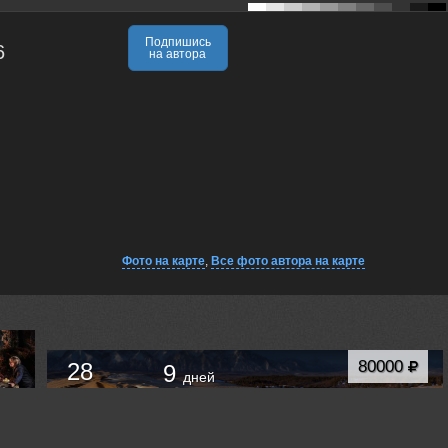
Подпишись
6
на автора
Фото на карте
,
Все фото автора на карте
80000
28
9
дней
nov.