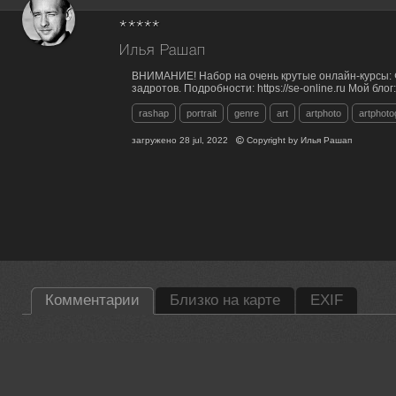
*****
Илья Рашап
ВНИМАНИЕ! Набор на очень крутые онлайн-курсы: 
задротов. Подробности: https://se-online.ru Мой блог:
rashap
portrait
genre
art
artphoto
artphot
загружено
28 jul, 2022
Copyright by
Илья Рашап
Комментарии
Близко на карте
EXIF