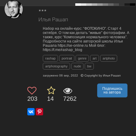
***
Илья Рашап
Набор на онлайн-курс: “ФОТОКИНО”. Старт 4
октября. О том как делать “живые” фотографии. А
также, курс “Композиция нормального человека”.
Подробности на сайте авторской школы Ильи
Рашапа https://se-online.ru Мой блог:
https://t.me/rashap_blog
rashap
portrait
genre
art
artphoto
artphotography
nude
bw
загружено
06 sep, 2022
Copyright by
Илья Рашап
Подпишись
на автора
203
14
7262