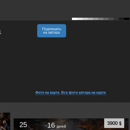
Подпишись
1
на автора
Фото на карте
,
Все фото автора на карте
3900
25
16
дней