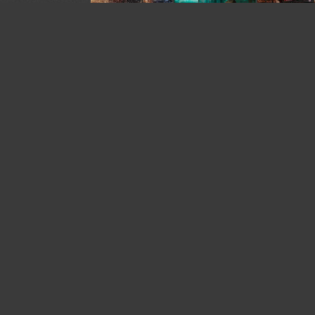
У автора:
335
фото
я. Ставьте
Жанр:
Жанровый портрет
омментарии.
е