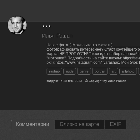
***
Илья Рашап
Новое фото -) Можно что-то сказать) __________
фотографировать интереснее? Старт крутейшего 
марта, НЕ ПРОПУСТИ! Также идет набор на онлайн
"Фотошоп". Подробности на сайте школы: https://se
px!!): https://www.instagram.com/ilyarashap/ Мой блог: 
rashap
nude
genre
portrait
art
artphoto
загружено
28 feb, 2023
Copyright by
Илья Рашап
Комментарии
Близко на карте
EXIF