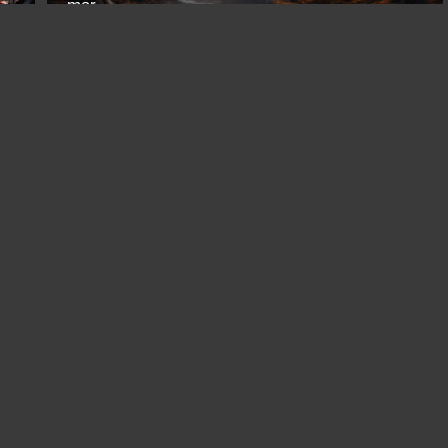
mar.
Осень в Патагонии
Argentina