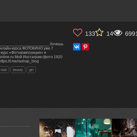
133
14
699
_________________________ Хочешь
онлайн-курса ФОТОКИНО уже 7
-курс «Фотокомпозиция» и
-online.ru Мой Инстаграм (фото 1920
https://t.me/rashap_blog
club
beauty
girl