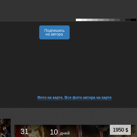
Подпишись
на автора
Фото на карте
,
Все фото автора на карте
1950
31
10
дней