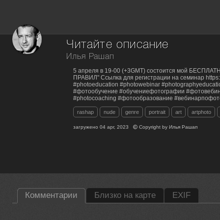
Читайте описание
Илья Рашап
5 апреля в 19-00 (+3GMT) состоится мой БЕСПЛА
ПРАВИЛ" Ссылка для регистрации на семинар https://
#photoeducation #photowebinar #photographyeducati
#фотообучение #обучениефотографии #фотовебин
#photocoaching #фотообразование #вебинарпофо
rashap
nude
genre
portrait
art
artphoto
загружено
04 apr, 2023
Copyright by
Илья Рашап
Комментарии
Близко на карте
EXIF