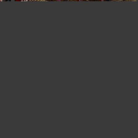
oct.
Большой авторский фототур по Вьетнаму
Ханой
Vietnam /