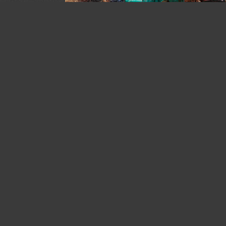
У автора:
335
фото
я. Ставьте
В сообществах:
Гламур
омментарии.
Жанровый портрет
е
Жанр:
Ню