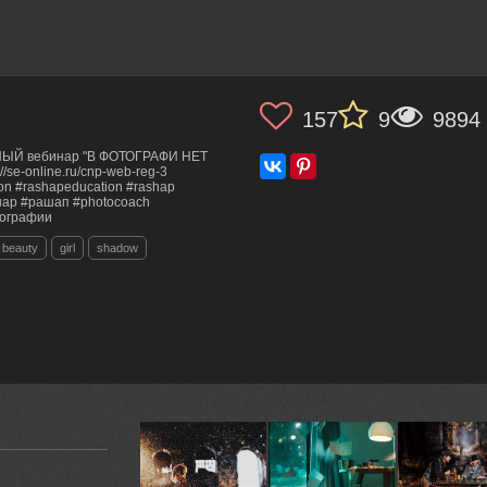
157
9
9894
ТНЫЙ вебинар "В ФОТОГРАФИ НЕТ
se-online.ru/cnp-web-reg-3
on #rashapeducation #rashap
ар #рашап #photocoach
тографии
beauty
girl
shadow